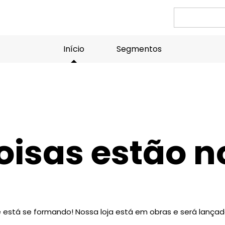
Pesquisa
por:
Início
Segmentos
isas estão n
 está se formando! Nossa loja está em obras e será lança